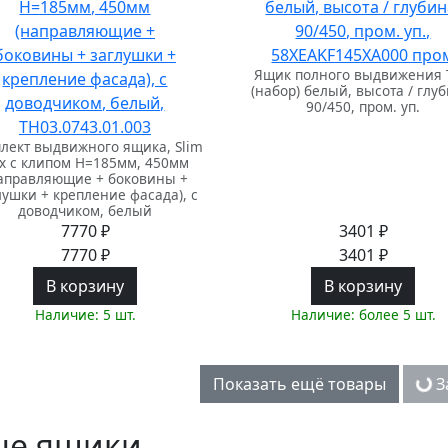
Ящик полного выдвижения 
(набор) белый, высота / глуб
90/450, пром. уп.
лект выдвижного ящика, Slim
x с клипом H=185мм, 450мм
аправляющие + боковины +
лушки + крепление фасада), с
доводчиком, белый
7770 ₽
3401 ₽
7770 ₽
3401 ₽
В корзину
В корзину
Наличие: 5 шт.
Наличие: более 5 шт.
Показать ещё товары
За
ые ящики