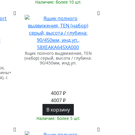
Наличие: более 10 шт.
Ящик полного выдвижения, TEN
(набор) серый, высота / глубина:
90/450мм, инд.уп.
ox,
вины+
), с
4007 ₽
4007 ₽
В корзину
Наличие: более 5 шт.