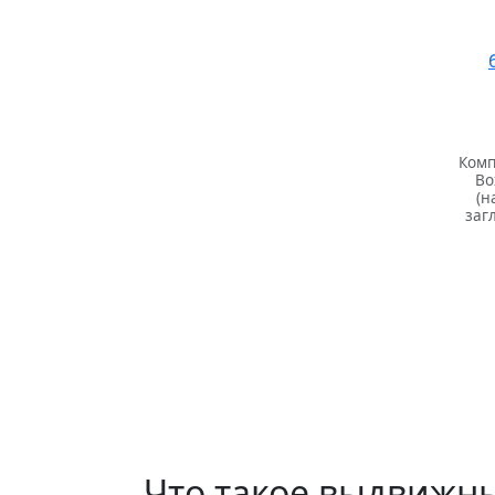
Комп
Bo
(н
заг
Что такое выдвижн