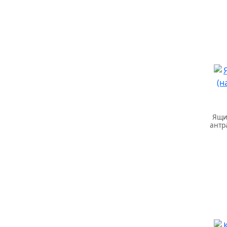
Ящи
антр