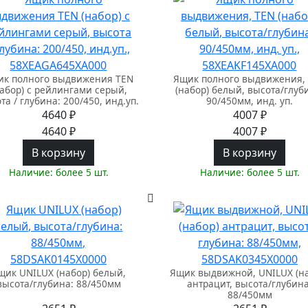
ик полного выдвижения TEN
Ящик полного выдвижения,
набор) с рейлингами серый,
(набор) белый, высота/глуб
та / глубина: 200/450, инд.уп.
90/450мм, инд. уп.
4640 ₽
4007 ₽
4640 ₽
4007 ₽
В корзину
В корзину
Наличие: более 5 шт.
Наличие: более 5 шт.
щик UNILUX (набор) белый,
Ящик выдвижной, UNILUX (н
высота/глубина: 88/450мм
антрацит, высота/глубина
88/450мм