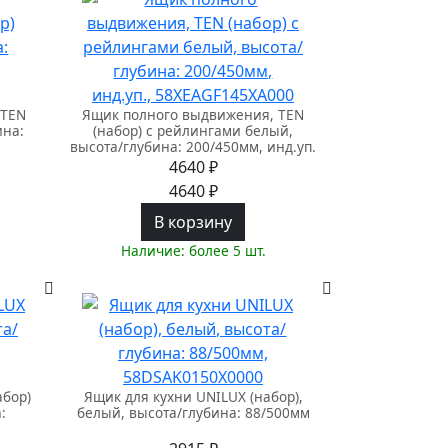
 TEN
Ящик полного выдвижения, TEN
ина:
(набор) с рейлингами белый,
высота/глубина: 200/450мм, инд.уп.
4640 ₽
4640 ₽
В корзину
Наличие: более 5 шт.
абор)
Ящик для кухни UNILUX (набор),
:
белый, высота/глубина: 88/500мм