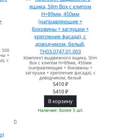
 500
ны +
Комплект выдвижного ящика, Slim
), с
Box с клипом H=89мм, 450мм
(направляющие + боковины +
заглушки + крепление фасада), с
доводчиком, белый
5410 ₽
5410 ₽
В корзину
Наличие: более 5 шт.