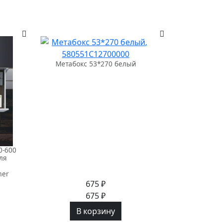
Метабокс 53*270 белый
0-600
ля
mer
675 ₽
675 ₽
В корзину