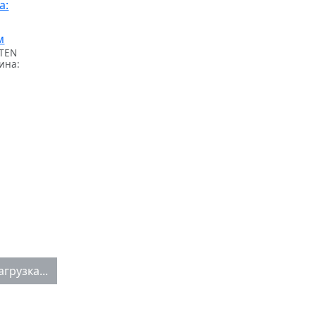
TEN
ина:
грузка...