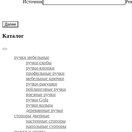
Источник
Ре
Далее
Каталог
ручки мебельные
ручки-скобы
ручки-кнопки
профильные ручки
мебельные крючки
ручки-ракушки
рейлинговые ручки
врезные ручки
ручки Gola
ручки кольца
деревянные ручки
стопоры дверные
настенные стопоры
напольные стопоры
ножки и опоры