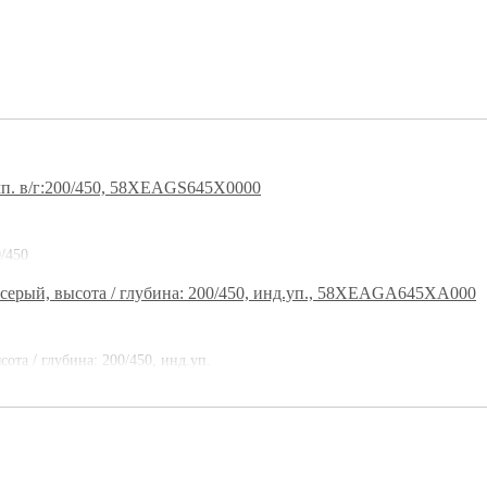
/450
та / глубина: 200/450, инд.уп.