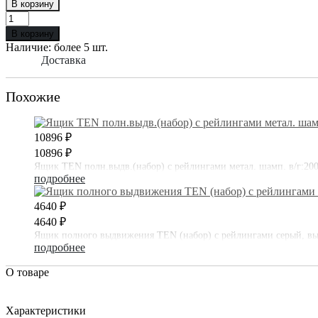
В корзину
В корзину
Наличие:
более 5 шт.
Доставка
Похожие
10896 ₽
10896 ₽
Ящик TEN полн.выдв.(набор) с рейлингами метал. шамп. в/г:200
подробнее
4640 ₽
4640 ₽
Ящик полного выдвижения TEN (набор) с рейлингами серый, высо
подробнее
О товаре
Характеристики