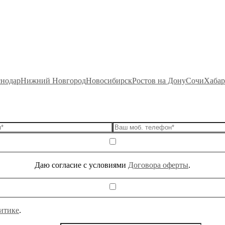
снодар
Нижний Новгород
Новосибирск
Ростов на Дону
Сочи
Хабар
Даю согласие c условиями
Договора оферты
.
итике
.