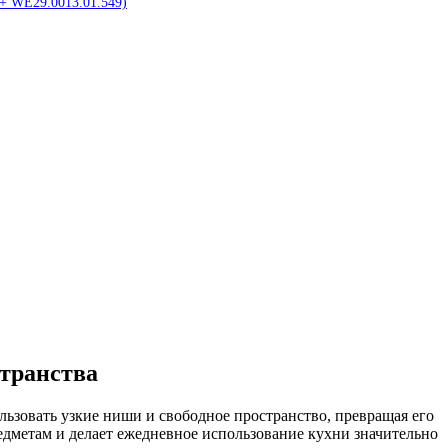
 + WE29.0013.01.549)
странства
зовать узкие ниши и свободное пространство, превращая его
едметам и делает ежедневное использование кухни значительно