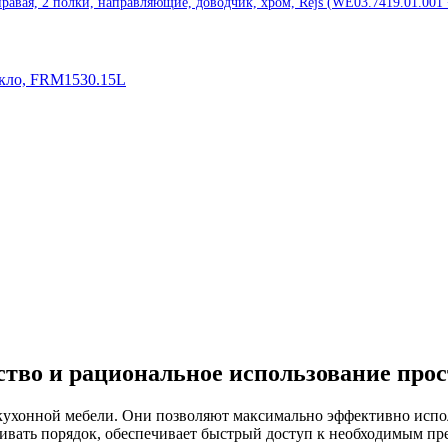
авая, 2 полки, направляющие, доводчик, хром, Rejs (WE03.7419.01.001
ство и рациональное использование про
ухонной мебели. Они позволяют максимально эффективно исполь
ивать порядок, обеспечивает быстрый доступ к необходимым пр