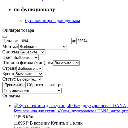
по функционалу
бутылочницы с доводчиком
Фильтры товара
Цена от
до
Монтаж
Система
Цвет
Ширина фасада (мин), мм
Страна
Бренд
Статус
Сбросить фильтры
Применить
Фильтры
Бутылочница для кухни, 400мм, двухуровневая DANA, антрацит/
11896 ₽/шт
11896 ₽
В корзину
Купить в 1 клик