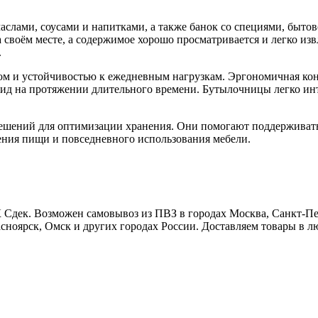
слами, соусами и напитками, а также банок со специями, быто
своём месте, а содержимое хорошо просматривается и легко извл
.
м и устойчивостью к ежедневным нагрузкам. Эргономичная конс
ид на протяжении длительного времени. Бутылочницы легко ин
шений для оптимизации хранения. Они помогают поддерживать 
ения пищи и повседневного использования мебели.
 Сдек. Возможен самовывоз из ПВЗ в городах Москва, Санкт-Пет
сноярск, Омск и других городах России. Доставляем товары в л