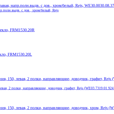
.полн.выдв. с дов., хром/белый, Rejs
вая, 2 полки, направляющие, доводчик, графит, Rejs (WE03.7319.01.924