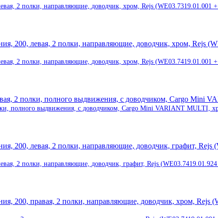
вая, 2 полки, направляющие, доводчик, хром, Rejs (WE03.7319.01.001 +
вая, 2 полки, направляющие, доводчик, хром, Rejs (WE03.7419.01.001 +
лки, полного выдвижения, с доводчиком, Cargo Mini VARIANT MULTI, хр
вая, 2 полки, направляющие, доводчик, графит, Rejs (WE03.7419.01.924