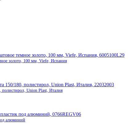
ое золото, 100 мм, Viefe, Испания
 полистирол, Union Plast, Италия
 под алюминий