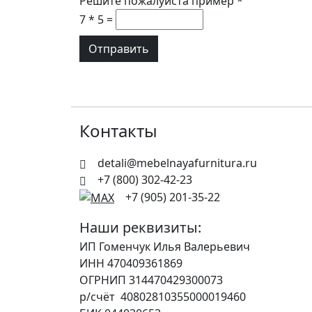
Решите пожалуйста пример
*
7 * 5 =
Контакты
detali@mebelnayafurnitura.ru
+7 (800) 302-42-23
+7 (905) 201-35-22
Наши реквизиты:
ИП Гоменчук Илья Валерьевич
ИНН 470409361869
ОГРНИП 314470429300073
р/счёт 40802810355000019460