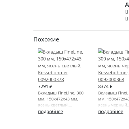
Д
Похожие
7291 ₽
8374 ₽
Вкладыш FineLine, 300
Вкладыш FineLi
мм, 150х472х43 мм,
мм, 150х472х4
ясень светлый,
ясень черный,
Kessebohmer
подробнее
Kessebohmer
подробнее