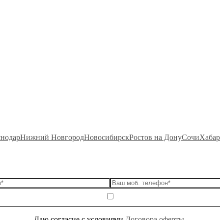
снодар
Нижний Новгород
Новосибирск
Ростов на Дону
Сочи
Хабар
Даю согласие c условиями
Договора оферты
.