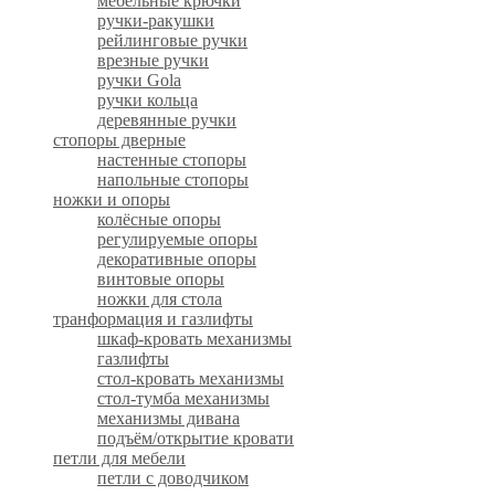
мебельные крючки
ручки-ракушки
рейлинговые ручки
врезные ручки
ручки Gola
ручки кольца
деревянные ручки
стопоры дверные
настенные стопоры
напольные стопоры
ножки и опоры
колёсные опоры
регулируемые опоры
декоративные опоры
винтовые опоры
ножки для стола
транформация и газлифты
шкаф-кровать механизмы
газлифты
стол-кровать механизмы
стол-тумба механизмы
механизмы дивана
подъём/открытие кровати
петли для мебели
петли с доводчиком