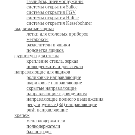
газлифты, пневмопружины
системы открытия Salice
системы открытия FGV
системы открытия Hafele
системы открытия Kessebohmer
выдвижные ящики
лотки для столовых приборов
метабоксы
разделители в ящики
подсветка ящиков
фурнитура для стекла
крепление стекла, зеркал
полкодержатели для стекла
направляющие для ящиков
роликовые направляющие
шариковые направляющие
скрытые направляющие
направляющие с доводчиком
направляющие полного выдвижения
регулируемые (3d) направляющие
push направляющие
крепёж
менсолодержатели
полкодержатели
балюстрады