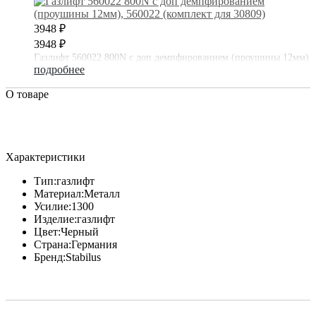
3948 ₽
3948 ₽
Газлифт 560022 800N с доп демпфированием (проушины 12мм)
подробнее
О товаре
Характеристики
Тип:
газлифт
Материал:
Металл
Усилие:
1300
Изделие:
газлифт
Цвет:
Черный
Страна:
Германия
Бренд:
Stabilus