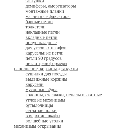
заглушки
демпферы, амортизаторы
монтажные планки
магнитные фиксаторы
барные петли
толкатели
накладные петли
вкладные петли
полунакладные
для угловых шкафов
карусельные петли
петли 90 градусов
петли трансформеры
наполнение, корзины для кухни
сушилки для посуды
выдвижные корзины
карусели
мусорные вёдра
колонны, стеллажи, пеналы выкатные
угловые механизмы
бутылочницы
сетчатые полки
в верхние шкафы
волшебные уголки
механизмы открывания