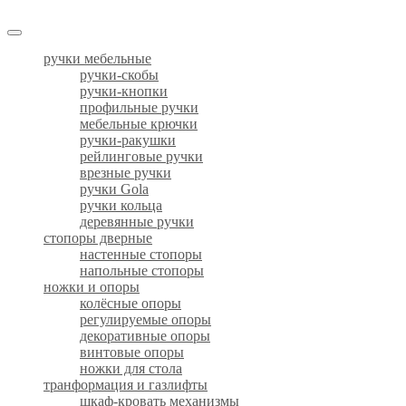
ручки мебельные
ручки-скобы
ручки-кнопки
профильные ручки
мебельные крючки
ручки-ракушки
рейлинговые ручки
врезные ручки
ручки Gola
ручки кольца
деревянные ручки
стопоры дверные
настенные стопоры
напольные стопоры
ножки и опоры
колёсные опоры
регулируемые опоры
декоративные опоры
винтовые опоры
ножки для стола
транформация и газлифты
шкаф-кровать механизмы