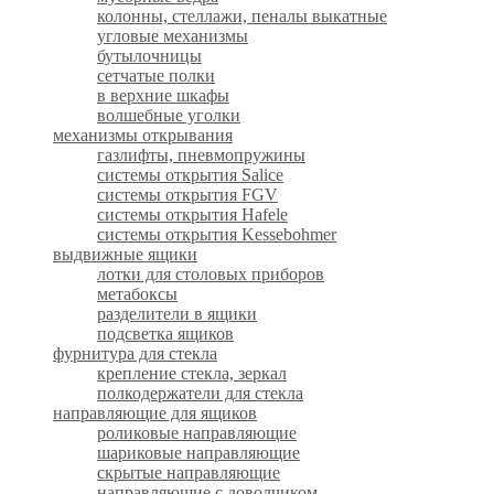
колонны, стеллажи, пеналы выкатные
угловые механизмы
бутылочницы
сетчатые полки
в верхние шкафы
волшебные уголки
механизмы открывания
газлифты, пневмопружины
системы открытия Salice
системы открытия FGV
системы открытия Hafele
системы открытия Kessebohmer
выдвижные ящики
лотки для столовых приборов
метабоксы
разделители в ящики
подсветка ящиков
фурнитура для стекла
крепление стекла, зеркал
полкодержатели для стекла
направляющие для ящиков
роликовые направляющие
шариковые направляющие
скрытые направляющие
направляющие с доводчиком