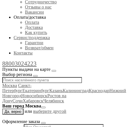
Сотрудничество
Отзывы о нас
Вакансии
Оплата/доставка
Оплата
Доставка
Как купить
Сервис/поддержка
Гарантии
Возврат/обмен
Контакты
88003024223
Пункты выдачи на карте
Выбор региона
Москва
Санкт-
Петербург
Екатеринбург
Казань
Калининград
Краснодар
Нижний
Новгород
Новосибирск
Ростов на
Дону
Сочи
Хабаровск
Челябинск
Ваш город Москва
или
выберите другой
Да, верно
Оформление заказа