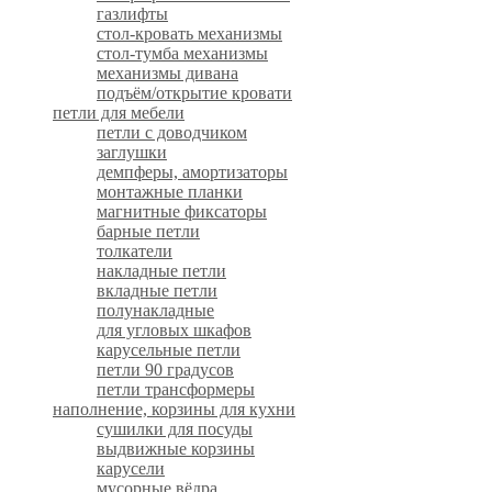
газлифты
стол-кровать механизмы
стол-тумба механизмы
механизмы дивана
подъём/открытие кровати
петли для мебели
петли с доводчиком
заглушки
демпферы, амортизаторы
монтажные планки
магнитные фиксаторы
барные петли
толкатели
накладные петли
вкладные петли
полунакладные
для угловых шкафов
карусельные петли
петли 90 градусов
петли трансформеры
наполнение, корзины для кухни
сушилки для посуды
выдвижные корзины
карусели
мусорные вёдра