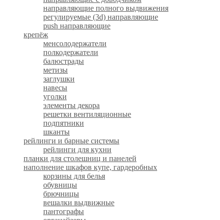
направляющие полного выдвижения
регулируемые (3d) направляющие
push направляющие
крепёж
менсолодержатели
полкодержатели
балюстрады
метизы
заглушки
навесы
уголки
элементы декора
решетки вентиляционные
подпятники
шканты
рейлинги и барные системы
рейлинги для кухни
планки для столешниц и панелей
наполнение шкафов купе, гардеробных
корзины для белья
обувницы
брючницы
вешалки выдвижные
пантографы