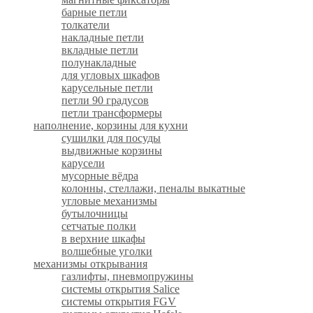
барные петли
толкатели
накладные петли
вкладные петли
полунакладные
для угловых шкафов
карусельные петли
петли 90 градусов
петли трансформеры
наполнение, корзины для кухни
сушилки для посуды
выдвижные корзины
карусели
мусорные вёдра
колонны, стеллажи, пеналы выкатные
угловые механизмы
бутылочницы
сетчатые полки
в верхние шкафы
волшебные уголки
механизмы открывания
газлифты, пневмопружины
системы открытия Salice
системы открытия FGV