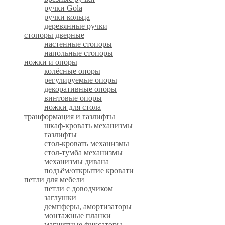
ручки Gola
ручки кольца
деревянные ручки
стопоры дверные
настенные стопоры
напольные стопоры
ножки и опоры
колёсные опоры
регулируемые опоры
декоративные опоры
винтовые опоры
ножки для стола
транформация и газлифты
шкаф-кровать механизмы
газлифты
стол-кровать механизмы
стол-тумба механизмы
механизмы дивана
подъём/открытие кровати
петли для мебели
петли с доводчиком
заглушки
демпферы, амортизаторы
монтажные планки
магнитные фиксаторы