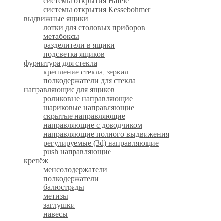
системы открытия Hafele
системы открытия Kessebohmer
выдвижные ящики
лотки для столовых приборов
метабоксы
разделители в ящики
подсветка ящиков
фурнитура для стекла
крепление стекла, зеркал
полкодержатели для стекла
направляющие для ящиков
роликовые направляющие
шариковые направляющие
скрытые направляющие
направляющие с доводчиком
направляющие полного выдвижения
регулируемые (3d) направляющие
push направляющие
крепёж
менсолодержатели
полкодержатели
балюстрады
метизы
заглушки
навесы