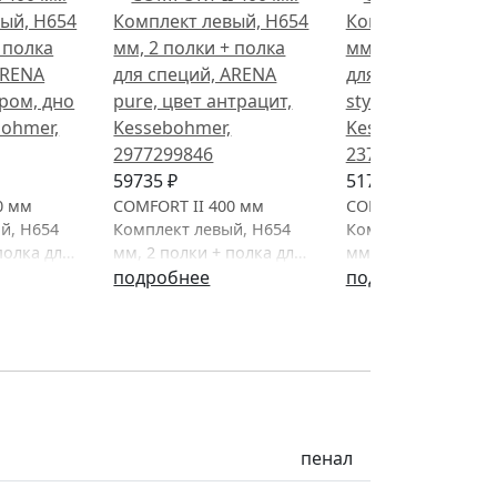
59735 ₽
51752 ₽
0 мм
COMFORT II 400 мм
COMFORT II 400 мм
й, H654
Комплект левый, H654
Комплект левый, H
полка для
мм, 2 полки + полка для
мм, 2 полки + полк
classic,
специй, ARENA pure,
подробнее
специй, ARENA styl
подробнее
 серое,
цвет антрацит,
цвет антрацит,
Kessebohmer
Kessebohmer
пенал