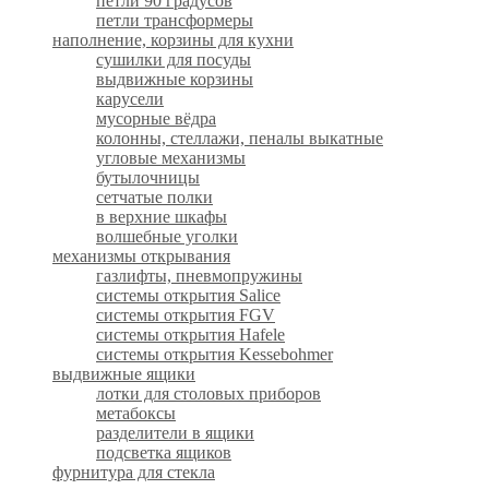
петли 90 градусов
петли трансформеры
наполнение, корзины для кухни
сушилки для посуды
выдвижные корзины
карусели
мусорные вёдра
колонны, стеллажи, пеналы выкатные
угловые механизмы
бутылочницы
сетчатые полки
в верхние шкафы
волшебные уголки
механизмы открывания
газлифты, пневмопружины
системы открытия Salice
системы открытия FGV
системы открытия Hafele
системы открытия Kessebohmer
выдвижные ящики
лотки для столовых приборов
метабоксы
разделители в ящики
подсветка ящиков
фурнитура для стекла