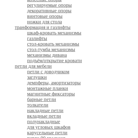
регулируемые опоры
декоративные опоры
винтовые опоры
ножки для стола
транформация и газлифты
шкаф-кровать механизмы
газлифты
стол-кровать механизмы
стол-тумба механизмы
механизмы дивана
подъём/открытие кровати
петли для мебели
петли с доводчиком
заглушки
демпферы, амортизаторы
монтажные планки
магнитные фиксаторы
барные петли
толкатели
накладные петли
вкладные петли
полунакладные
для угловых шкафов
карусельные петли