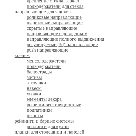
крепление стекла, зеркал
полкодержатели для стекла
направляющие для ящиков
роликовые направляющие
шариковые направляющие
скрытые направляющие
направляющие с доводчиком
направляющие полного выдвижения
регулируемые (3d) направляющие
push направляющие
крепёж
менсолодержатели
полкодержатели
балюстрады
метизы
заглушки
навесы
уголки
элементы декора
решетки вентиляционные
подпятники
шканты
рейлинги и барные системы
рейлинги для кухни
планки для столешниц и панелей