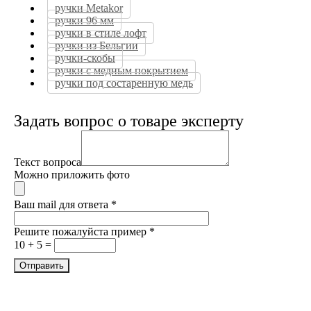
ручки Metakor
ручки 96 мм
ручки в стиле лофт
ручки из Бельгии
ручки-скобы
ручки с медным покрытием
ручки под состаренную медь
Задать вопрос о товаре эксперту
Текст вопроса
Можно приложить фото
Ваш mail для ответа
*
Решите пожалуйста пример
*
10 + 5 =