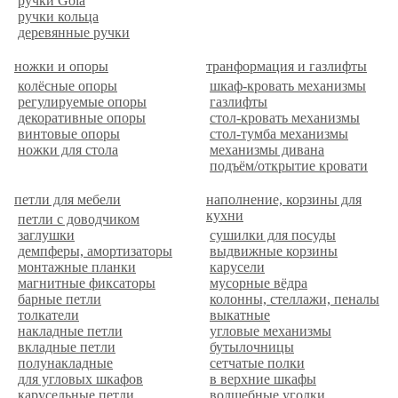
ручки Gola
ручки кольца
деревянные ручки
ножки и опоры
транформация и газлифты
колёсные опоры
шкаф-кровать механизмы
регулируемые опоры
газлифты
декоративные опоры
стол-кровать механизмы
винтовые опоры
стол-тумба механизмы
ножки для стола
механизмы дивана
подъём/открытие кровати
петли для мебели
наполнение, корзины для
кухни
петли с доводчиком
заглушки
сушилки для посуды
демпферы, амортизаторы
выдвижные корзины
монтажные планки
карусели
магнитные фиксаторы
мусорные вёдра
барные петли
колонны, стеллажи, пеналы
толкатели
выкатные
накладные петли
угловые механизмы
вкладные петли
бутылочницы
полунакладные
сетчатые полки
для угловых шкафов
в верхние шкафы
карусельные петли
волшебные уголки