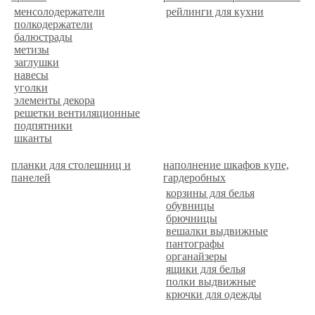
менсолодержатели
рейлинги для кухни
полкодержатели
балюстрады
метизы
заглушки
навесы
уголки
элементы декора
решетки вентиляционные
подпятники
шканты
планки для столешниц и
наполнение шкафов купе,
панелей
гардеробных
корзины для белья
обувницы
брючницы
вешалки выдвижные
пантографы
органайзеры
ящики для белья
полки выдвижные
крючки для одежды