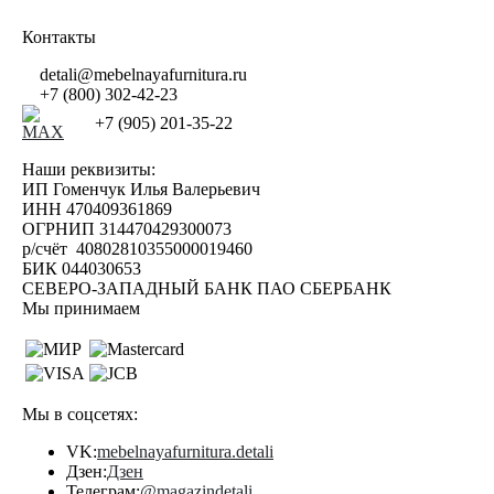
Контакты
detali@mebelnayafurnitura.ru
+7 (800) 302-42-23
+7 (905) 201-35-22
Наши реквизиты:
ИП Гоменчук Илья Валерьевич
ИНН 470409361869
ОГРНИП 314470429300073
р/счёт 40802810355000019460
БИК 044030653
СЕВЕРО-ЗАПАДНЫЙ БАНК ПАО СБЕРБАНК
Мы принимаем
Мы в соцсетях:
VK:
mebelnayafurnitura.detali
Дзен:
Дзен
Телеграм:
@magazindetali