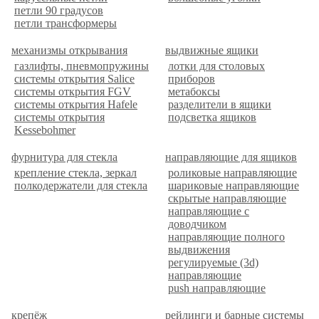
петли 90 градусов
петли трансформеры
механизмы открывания
выдвижные ящики
газлифты, пневмопружины
лотки для столовых
системы открытия Salice
приборов
системы открытия FGV
метабоксы
системы открытия Hafele
разделители в ящики
системы открытия
подсветка ящиков
Kessebohmer
фурнитура для стекла
направляющие для ящиков
крепление стекла, зеркал
роликовые направляющие
полкодержатели для стекла
шариковые направляющие
скрытые направляющие
направляющие с
доводчиком
направляющие полного
выдвижения
регулируемые (3d)
направляющие
push направляющие
крепёж
рейлинги и барные системы