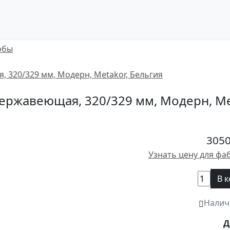
обы
 нержавеющая, 320/329 мм, Модерн, Me
3050
Узнать цену для фа
В 
Налич
Д