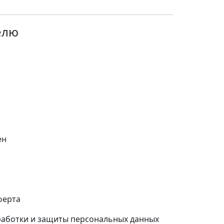
елю
ен
ферта
работки и защиты персональных данных