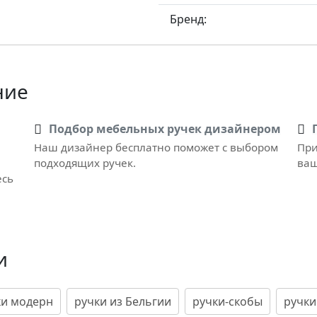
Бренд:
ние
Подбор мебельных ручек дизайнером
Наш дизайнер бесплатно поможет с выбором
При
подходящих ручек.
ваш
есь
и
ки модерн
ручки из Бельгии
ручки-скобы
ручки