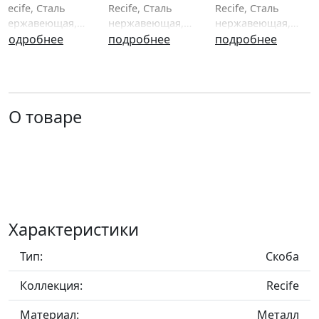
Recife, Сталь
Recife, Сталь
Recife, Сталь
нержавеющая,
нержавеющая,
нержавеющая,
128/137 мм,
подробнее
192/201 мм,
подробнее
224/233 мм,
подробнее
Модерн,
Модерн,
Модерн,
Metakor,
Metakor,
Metakor,
Бельгия
Бельгия
Бельгия
О товаре
Характеристики
Тип:
Скоба
Коллекция:
Recife
Материал:
Металл