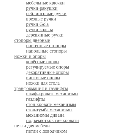
мебельные крючки
ручки-ракушки
рейлинговые ручки
врезные ручки
ручки Gola
ручки кольца
деревянные ручки
стопоры дверные
настенные стопоры
напольные стопоры
ножки и опоры
колёсные опоры
регулируемые опоры
декоративные опоры
винтовые опоры
ножки для стола
транформация и газлифты
шкаф-кровать механизмы
газлифты
стол-кровать механизмы
стол-тумба механизмы
механизмы дивана
подъём/открытие кровати
петли для мебели
петли с доводчиком