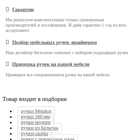
Гарантии
Мы реализуем комплектующие только проверенных
производителей и поставщиков. И даём гарантию 1 год на весь
ассортимент.
Подбор мебельных ручек дизайнером
Наш дизайнер бесплатно поможет с выбором подходящих ручек.
Примерка ручек на вашей мебели
Примерьте все понравившиеся ручки на вашей мебели.
Товар входит в подборки
ручки Metakor
ручки 160 мм
ручки модерн
ручки из Бельгии
ручки-скобы
ручки с покрытием хром