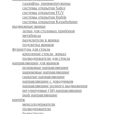
газлифты, пневмопружины
системы открытия Salice
системы открытия FGV
системы открытия Hafele
системы открытия Kessebohmer
выдвижные ящики
лотки для столовых приборов
метабоксы
разделители в ящики
подсветка ящиков
фурнитура для стекла
крепление стекла, зеркал
полкодержатели для стекла
направляющие для ящиков
роликовые направляющие
шариковые направляющие
скрытые направляющие
направляющие с доводчиком
направляющие полного выдвижения
регулируемые (3d) направляющие
push направляющие
крепёж
менсолодержатели
полкодержатели
балюстрады