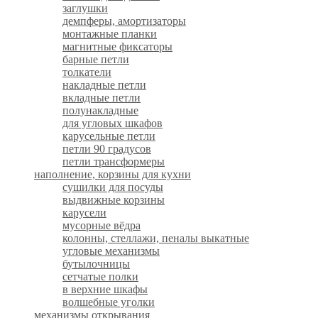
заглушки
демпферы, амортизаторы
монтажные планки
магнитные фиксаторы
барные петли
толкатели
накладные петли
вкладные петли
полунакладные
для угловых шкафов
карусельные петли
петли 90 градусов
петли трансформеры
наполнение, корзины для кухни
сушилки для посуды
выдвижные корзины
карусели
мусорные вёдра
колонны, стеллажи, пеналы выкатные
угловые механизмы
бутылочницы
сетчатые полки
в верхние шкафы
волшебные уголки
механизмы открывания