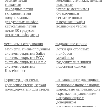
барные петли
колонны, стеллажи, пеналы
толкатели
выкатные
накладные петли
угловые механизмы
вкладные петли
бутылочницы
полунакладные
сетчатые полки
для угловых шкафов
в верхние шкафы
карусельные петли
волшебные уголки
петли 90 градусов
петли трансформеры
механизмы открывания
выдвижные ящики
газлифты, пневмопружины
лотки для столовых
системы открытия Salice
приборов
системы открытия FGV
метабоксы
системы открытия Hafele
разделители в ящики
системы открытия
подсветка ящиков
Kessebohmer
фурнитура для стекла
направляющие для ящиков
крепление стекла, зеркал
роликовые направляющие
полкодержатели для стекла
шариковые направляющие
скрытые направляющие
направляющие с
доводчиком
направляющие полного