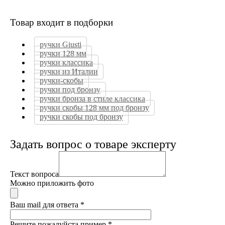
Товар входит в подборки
ручки Giusti
ручки 128 мм
ручки классика
ручки из Италии
ручки-скобы
ручки под бронзу
ручки бронза в стиле классика
ручки скобы 128 мм под бронзу
ручки скобы под бронзу
Задать вопрос о товаре эксперту
Текст вопроса
Можно приложить фото
Ваш mail для ответа
*
Решите пожалуйста пример
*