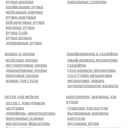
ручки-кнопки
напольные стопоры
профильные ручки
мебельные крючки
ручки-ракушки
рейлинговые ручки
врезные ручки
ручки Gola
ручки кольца
деревянные ручки
ножки и опоры
транформация и газлифты
колёсные опоры
шкаф-кровать механизмы
регулируемые опоры
газлифты
декоративные опоры
стол-кровать механизмы
винтовые опоры
стол-тумба механизмы
ножки для стола
механизмы дивана
подъём/открытие кровати
петли для мебели
наполнение, корзины для
кухни
петли с доводчиком
заглушки
сушилки для посуды
демпферы, амортизаторы
выдвижные корзины
монтажные планки
карусели
магнитные фиксаторы
мусорные вёдра