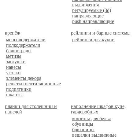
выдвижения
регулируемые (3d)
направляющие
push направляющие
крепёж
рейлинги и барные системы
менсолодержатели
рейлинги для кухни
полкодержатели
балюстрады
метизы
заглушки
навесы
уголки
элементы декора
решетки вентиляционные
подпятники
шканты
планки для столешниц и
наполнение шкафов купе,
панелей
гардеробных
корзины для белья
обувницы
брючницы
вешалки выдвижные