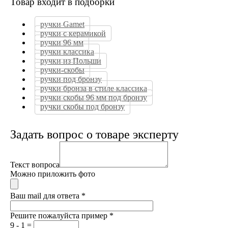
Товар входит в подборки
ручки Gamet
ручки с керамикой
ручки 96 мм
ручки классика
ручки из Польши
ручки-скобы
ручки под бронзу
ручки бронза в стиле классика
ручки скобы 96 мм под бронзу
ручки скобы под бронзу
Задать вопрос о товаре эксперту
Текст вопроса
Можно приложить фото
Ваш mail для ответа
*
Решите пожалуйста пример
*
9 - 1 =