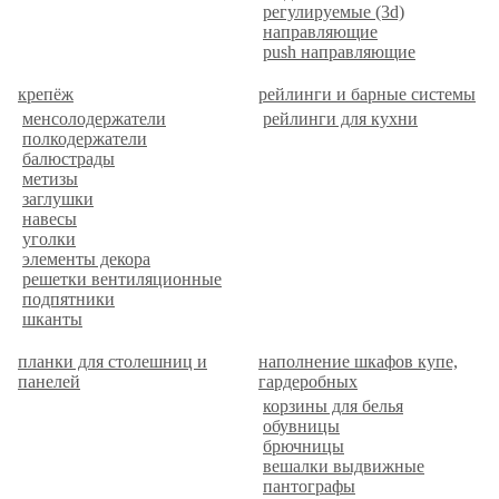
регулируемые (3d)
направляющие
push направляющие
крепёж
рейлинги и барные системы
менсолодержатели
рейлинги для кухни
полкодержатели
балюстрады
метизы
заглушки
навесы
уголки
элементы декора
решетки вентиляционные
подпятники
шканты
планки для столешниц и
наполнение шкафов купе,
панелей
гардеробных
корзины для белья
обувницы
брючницы
вешалки выдвижные
пантографы