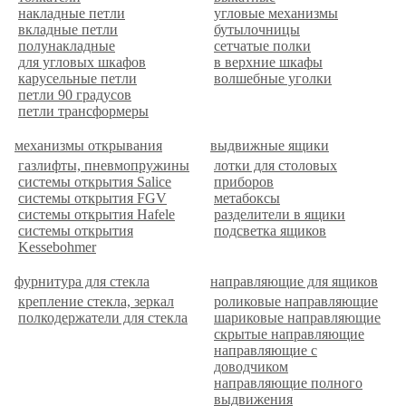
накладные петли
угловые механизмы
вкладные петли
бутылочницы
полунакладные
сетчатые полки
для угловых шкафов
в верхние шкафы
карусельные петли
волшебные уголки
петли 90 градусов
петли трансформеры
механизмы открывания
выдвижные ящики
газлифты, пневмопружины
лотки для столовых
системы открытия Salice
приборов
системы открытия FGV
метабоксы
системы открытия Hafele
разделители в ящики
системы открытия
подсветка ящиков
Kessebohmer
фурнитура для стекла
направляющие для ящиков
крепление стекла, зеркал
роликовые направляющие
полкодержатели для стекла
шариковые направляющие
скрытые направляющие
направляющие с
доводчиком
направляющие полного
выдвижения