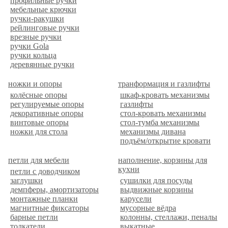
профильные ручки
мебельные крючки
ручки-ракушки
рейлинговые ручки
врезные ручки
ручки Gola
ручки кольца
деревянные ручки
ножки и опоры
транформация и газлифты
колёсные опоры
шкаф-кровать механизмы
регулируемые опоры
газлифты
декоративные опоры
стол-кровать механизмы
винтовые опоры
стол-тумба механизмы
ножки для стола
механизмы дивана
подъём/открытие кровати
петли для мебели
наполнение, корзины для
кухни
петли с доводчиком
заглушки
сушилки для посуды
демпферы, амортизаторы
выдвижные корзины
монтажные планки
карусели
магнитные фиксаторы
мусорные вёдра
барные петли
колонны, стеллажи, пеналы
толкатели
выкатные