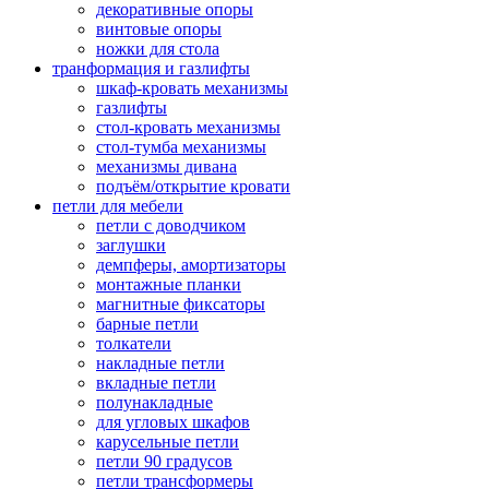
декоративные опоры
винтовые опоры
ножки для стола
транформация и газлифты
шкаф-кровать механизмы
газлифты
стол-кровать механизмы
стол-тумба механизмы
механизмы дивана
подъём/открытие кровати
петли для мебели
петли с доводчиком
заглушки
демпферы, амортизаторы
монтажные планки
магнитные фиксаторы
барные петли
толкатели
накладные петли
вкладные петли
полунакладные
для угловых шкафов
карусельные петли
петли 90 градусов
петли трансформеры