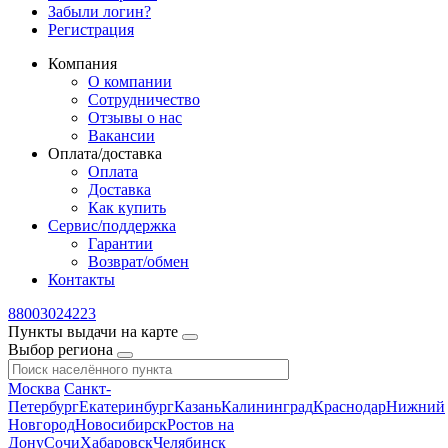
Забыли логин?
Регистрация
Компания
О компании
Сотрудничество
Отзывы о нас
Вакансии
Оплата/доставка
Оплата
Доставка
Как купить
Сервис/поддержка
Гарантии
Возврат/обмен
Контакты
88003024223
Пункты выдачи на карте
Выбор региона
Москва
Санкт-
Петербург
Екатеринбург
Казань
Калининград
Краснодар
Нижний
Новгород
Новосибирск
Ростов на
Дону
Сочи
Хабаровск
Челябинск