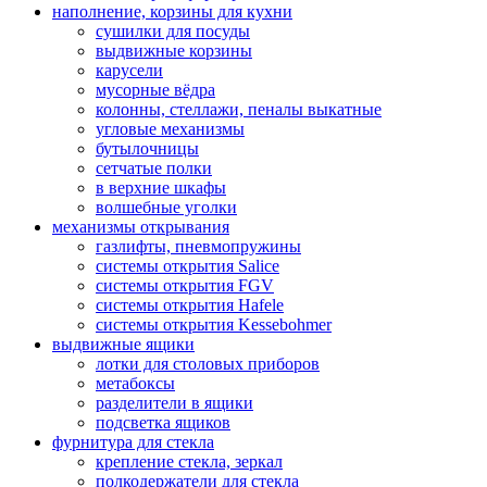
наполнение, корзины для кухни
сушилки для посуды
выдвижные корзины
карусели
мусорные вёдра
колонны, стеллажи, пеналы выкатные
угловые механизмы
бутылочницы
сетчатые полки
в верхние шкафы
волшебные уголки
механизмы открывания
газлифты, пневмопружины
системы открытия Salice
системы открытия FGV
системы открытия Hafele
системы открытия Kessebohmer
выдвижные ящики
лотки для столовых приборов
метабоксы
разделители в ящики
подсветка ящиков
фурнитура для стекла
крепление стекла, зеркал
полкодержатели для стекла