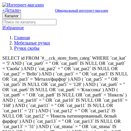
Официальный интернет-магазин
Каталог
Избранное
Главная
Мебельные ручки
Ручки скобы
SELECT id FROM `#__cck_store_form_categ` WHERE `cat_kat`
= '5' AND ( `cat_par0` = '' OR `cat_par0` IS NULL OR `cat_par0`
= 'Скоба' ) AND ( `cat_par2` = '' OR `cat_par2` IS NULL OR
`cat_par2` = 'Bello' ) AND ( `cat_par3` = '' OR `cat_par3` IS NULL
OR `cat_par3` = 'Металл/фарфор' ) AND ( `cat_par5` = '' OR
`cat_par5` IS NULL OR `cat_par5` = '128' ) AND ( `cat_par6` = ''
OR `cat_par6` IS NULL OR `cat_par6` = 'Классика' ) AND (
`cat_par8` = '' OR `cat_par8` IS NULL OR `cat_par8` = 'Никель' )
AND ( `cat_par10` = '' OR `cat_par10` IS NULL OR `cat_par10` =
'168' ) AND ( `cat_par11` = '' OR `cat_par11` IS NULL OR
`cat_par11` = '21' ) AND ( `cat_par12` = '' OR `cat_par12` IS
NULL OR `cat_par12` = 'Никель патинированный, белый
фарфор' ) AND ( `cat_par13` = '' OR `cat_par13` IS NULL OR
`cat_par13` = '31' ) AND ( `cat_strana` = '' OR `cat_strana` IS