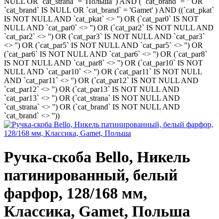
NULL OR `cat_strana` = 'Польша' ) AND ( `cat_brand` = '' OR
`cat_brand` IS NULL OR `cat_brand` = 'Gamet' ) AND ((`cat_pkat`
IS NOT NULL AND `cat_pkat` <> '') OR (`cat_par0` IS NOT
NULL AND `cat_par0` <> '') OR (`cat_par2` IS NOT NULL AND
`cat_par2` <> '') OR (`cat_par3` IS NOT NULL AND `cat_par3`
<> '') OR (`cat_par5` IS NOT NULL AND `cat_par5` <> '') OR
(`cat_par6` IS NOT NULL AND `cat_par6` <> '') OR (`cat_par8`
IS NOT NULL AND `cat_par8` <> '') OR (`cat_par10` IS NOT
NULL AND `cat_par10` <> '') OR (`cat_par11` IS NOT NULL
AND `cat_par11` <> '') OR (`cat_par12` IS NOT NULL AND
`cat_par12` <> '') OR (`cat_par13` IS NOT NULL AND
`cat_par13` <> '') OR (`cat_strana` IS NOT NULL AND
`cat_strana` <> '') OR (`cat_brand` IS NOT NULL AND
`cat_brand` <> ''))
Ручка-скоба Bello, Никель
патинированный, белый
фарфор, 128/168 мм,
Классика, Gamet, Польша