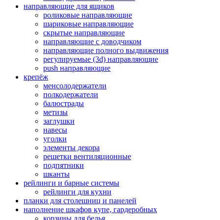
направляющие для ящиков
роликовые направляющие
шариковые направляющие
скрытые направляющие
направляющие с доводчиком
направляющие полного выдвижения
регулируемые (3d) направляющие
push направляющие
крепёж
менсолодержатели
полкодержатели
балюстрады
метизы
заглушки
навесы
уголки
элементы декора
решетки вентиляционные
подпятники
шканты
рейлинги и барные системы
рейлинги для кухни
планки для столешниц и панелей
наполнение шкафов купе, гардеробных
корзины для белья