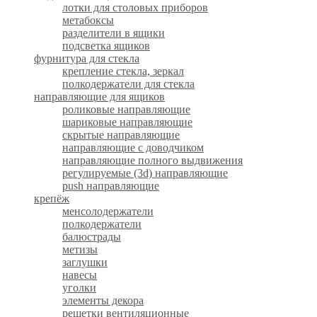
лотки для столовых приборов
метабоксы
разделители в ящики
подсветка ящиков
фурнитура для стекла
крепление стекла, зеркал
полкодержатели для стекла
направляющие для ящиков
роликовые направляющие
шариковые направляющие
скрытые направляющие
направляющие с доводчиком
направляющие полного выдвижения
регулируемые (3d) направляющие
push направляющие
крепёж
менсолодержатели
полкодержатели
балюстрады
метизы
заглушки
навесы
уголки
элементы декора
решетки вентиляционные