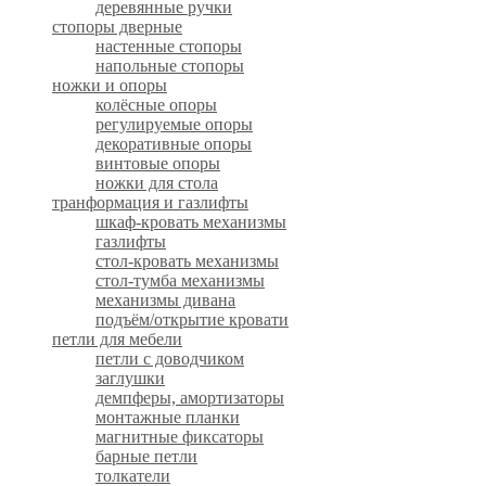
деревянные ручки
стопоры дверные
настенные стопоры
напольные стопоры
ножки и опоры
колёсные опоры
регулируемые опоры
декоративные опоры
винтовые опоры
ножки для стола
транформация и газлифты
шкаф-кровать механизмы
газлифты
стол-кровать механизмы
стол-тумба механизмы
механизмы дивана
подъём/открытие кровати
петли для мебели
петли с доводчиком
заглушки
демпферы, амортизаторы
монтажные планки
магнитные фиксаторы
барные петли
толкатели