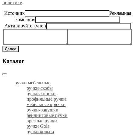
политике
.
Источник
Рекламная
компания
Активируйте купон
Далее
Каталог
ручки мебельные
ручки-скобы
ручки-кнопки
профильные ручки
мебельные крючки
ручки-ракушки
рейлинговые ручки
врезные ручки
ручки Gola
ручки кольца