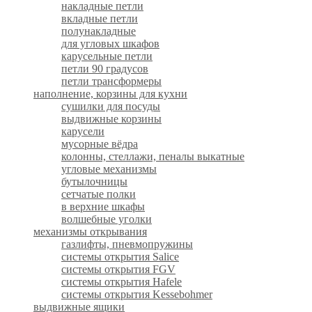
накладные петли
вкладные петли
полунакладные
для угловых шкафов
карусельные петли
петли 90 градусов
петли трансформеры
наполнение, корзины для кухни
сушилки для посуды
выдвижные корзины
карусели
мусорные вёдра
колонны, стеллажи, пеналы выкатные
угловые механизмы
бутылочницы
сетчатые полки
в верхние шкафы
волшебные уголки
механизмы открывания
газлифты, пневмопружины
системы открытия Salice
системы открытия FGV
системы открытия Hafele
системы открытия Kessebohmer
выдвижные ящики