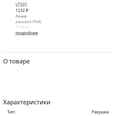
1232 ₽
Ручка-
ракушка Shell,
Графит
структурный,
подробнее
128/148 мм,
Модерн,
Gamet,
Польша
О товаре
Характеристики
Тип:
Ракушка