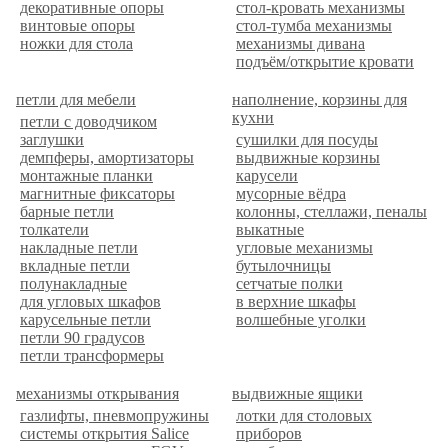
декоративные опоры
стол-кровать механизмы
винтовые опоры
стол-тумба механизмы
ножки для стола
механизмы дивана
подъём/открытие кровати
петли для мебели
наполнение, корзины для
кухни
петли с доводчиком
заглушки
сушилки для посуды
демпферы, амортизаторы
выдвижные корзины
монтажные планки
карусели
магнитные фиксаторы
мусорные вёдра
барные петли
колонны, стеллажи, пеналы
толкатели
выкатные
накладные петли
угловые механизмы
вкладные петли
бутылочницы
полунакладные
сетчатые полки
для угловых шкафов
в верхние шкафы
карусельные петли
волшебные уголки
петли 90 градусов
петли трансформеры
механизмы открывания
выдвижные ящики
газлифты, пневмопружины
лотки для столовых
системы открытия Salice
приборов