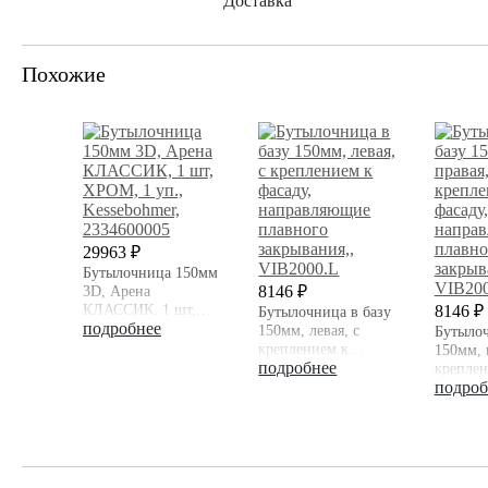
Доставка
Похожие
29963 ₽
Бутылочница 150мм
3D, Арена
8146 ₽
КЛАССИК, 1 шт,
8146 ₽
Бутылочница в базу
ХРОМ, 1 уп.,
подробнее
150мм, левая, с
Бутылоч
Kessebohmer
креплением к
150мм, 
фасаду,
подробнее
креплен
направляющие
фасаду,
подроб
плавного
направ
закрывания,
плавног
закрыва