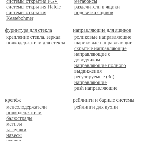
системы открытия FGV
метабоксы
системы открытия Hafele
разделители в ящики
системы открытия
подсветка ящиков
Kessebohmer
фурнитура для стекла
направляющие для ящиков
крепление стекла, зеркал
роликовые направляющие
полкодержатели для стекла
шариковые направляющие
скрытые направляющие
направляющие с
доводчиком
направляющие полного
выдвижения
регулируемые (3d)
направляющие
push направляющие
крепёж
рейлинги и барные системы
менсолодержатели
рейлинги для кухни
полкодержатели
балюстрады
метизы
заглушки
навесы
уголки