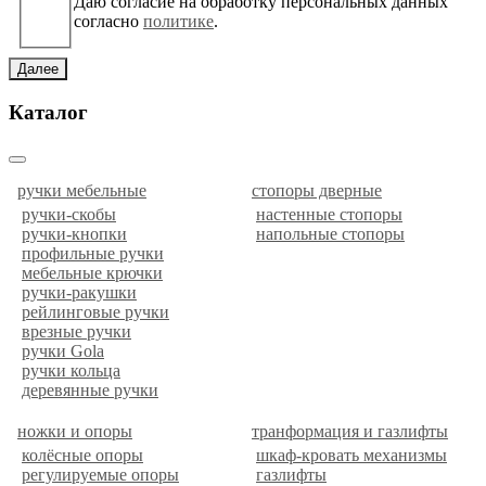
Даю согласие на обработку персональных данных
согласно
политике
.
Далее
Каталог
ручки мебельные
стопоры дверные
ручки-скобы
настенные стопоры
ручки-кнопки
напольные стопоры
профильные ручки
мебельные крючки
ручки-ракушки
рейлинговые ручки
врезные ручки
ручки Gola
ручки кольца
деревянные ручки
ножки и опоры
транформация и газлифты
колёсные опоры
шкаф-кровать механизмы
регулируемые опоры
газлифты