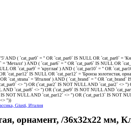
AND ( `cat_par0` = '' OR `cat_par0` IS NULL OR `cat_par0` = 'Кно
3` = 'Металл' ) AND ( `cat_par6` = '' OR `cat_par6` IS NULL OR `cat
NULL OR `cat_par9` = 'круглая' ) AND ( `cat_par10` = '' OR `cat_par
'' OR `cat_par12` IS NULL OR `cat_par12` = 'Бронза золотистая, орн
LL OR `cat_strana` = 'Италия' ) AND ( `cat_brand` = '' OR `cat_brand
_par0` <> '') OR (`cat_par2` IS NOT NULL AND `cat_par2` <> '') 
AND `cat_par8` <> '') OR (`cat_par9` IS NOT NULL AND `cat_par9
2` IS NOT NULL AND `cat_par12` <> '') OR (`cat_par13` IS NOT N
> ''))
ая, орнамент, /36х32х22 мм, Кл