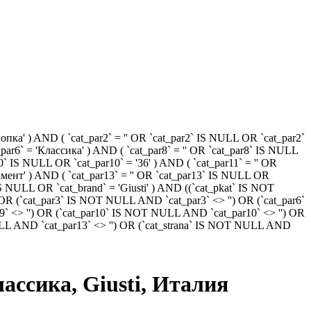
пка' ) AND ( `cat_par2` = '' OR `cat_par2` IS NULL OR `cat_par2`
_par6` = 'Классика' ) AND ( `cat_par8` = '' OR `cat_par8` IS NULL
10` IS NULL OR `cat_par10` = '36' ) AND ( `cat_par11` = '' OR
амент' ) AND ( `cat_par13` = '' OR `cat_par13` IS NULL OR
` IS NULL OR `cat_brand` = 'Giusti' ) AND ((`cat_pkat` IS NOT
OR (`cat_par3` IS NOT NULL AND `cat_par3` <> '') OR (`cat_par6`
` <> '') OR (`cat_par10` IS NOT NULL AND `cat_par10` <> '') OR
ULL AND `cat_par13` <> '') OR (`cat_strana` IS NOT NULL AND
ассика, Giusti, Италия