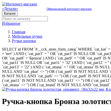
Официальный интернет-магазин
Каталог
Избранное
Главная
Мебельные ручки
Ручки кнопки
SELECT id FROM `#__cck_store_form_categ` WHERE `cat_kat` = '5' 
= 'нет' ) AND ( `cat_par3` = '' OR `cat_par3` IS NULL OR `cat_par
OR `cat_par8` = 'Бронза' ) AND ( `cat_par9` = '' OR `cat_par9` IS 
`cat_par11` IS NULL OR `cat_par11` = '32' ) AND ( `cat_par12` = 
`cat_par13` = '22' ) AND ( `cat_strana` = '' OR `cat_strana` IS NU
NULL AND `cat_pkat` <> '') OR (`cat_par0` IS NOT NULL AND `cat
IS NOT NULL AND `cat_par6` <> '') OR (`cat_par8` IS NOT NULL 
(`cat_par11` IS NOT NULL AND `cat_par11` <> '') OR (`cat_par1
`cat_strana` <> '') OR (`cat_brand` IS NOT NULL AND `cat_brand` <
Ручка-кнопка Бронза золотист