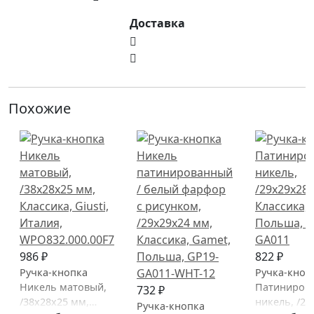
Доставка
Похожие
986 ₽
822 ₽
Ручка-кнопка
Ручка-кноп
Никель матовый,
Патиниров
732 ₽
/38х28х25 мм,
никель, /29
Ручка-кнопка