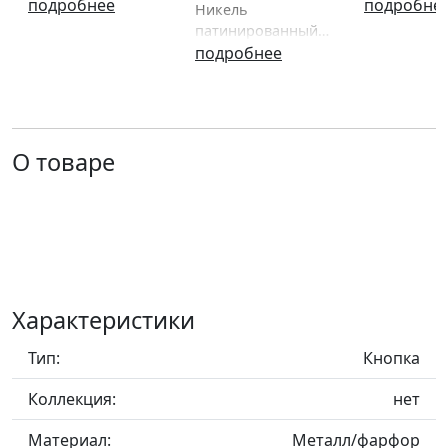
Классика, Giusti,
подробнее
мм, Классик
подробне
Никель
Италия
Gamet, По
патинированный /
белый фарфор с
подробнее
рисунком,
/29х29х24 мм,
Классика, Gamet,
Польша
О товаре
Характеристики
Тип:
Кнопка
Коллекция:
нет
Материал:
Металл/фарфор