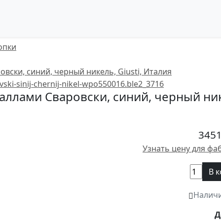
опки
таллами Сваровски, синий, черный нике
3451
Узнать цену для фа
В 
Налич
Д