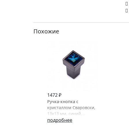
Похожие
1472 ₽
Ручка-кнопка с
кристаллом Сваровски,
13х13 мм, синий,
черный никель, Giusti,
подробнее
Италия