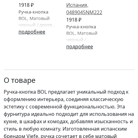
1918 ₽
Ручка-кнопка
BOL, Матовый
1918 ₽
черный / дерево
Ручка-кнопка
матовый белый,
подробнее
BOL, Матовый
/45х45х32 мм,
черный /
Неоклассика,
красное дерево
подробнее
Viefe, Испания
(Сапеле),
/45х45х32 мм,
Неоклассика,
Viefe, Испания
О товаре
Ручка-кнопка BOL предлагает уникальный подход к
оформлению интерьера, соединяя классическую
эстетику с современной функциональностью. Эта
фурнитура идеально подходит для использования на
кухне, в шкафах и комодах, добавляя изысканность и
стиль в любую комнату. Изготовленная испанским
брендом Viefe, ручка сочетает в себе матовый