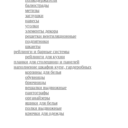
полкодержатели
балюстрады
метизы
заглушки
навесы
уголки
элементы декора
решетки вентиляционные
подпятники
шканты
рейлинги и барные системы
рейлинги для кухни
планки для столешниц и панелей
наполнение шкафов купе, гардеробных
корзины для белья
обувницы
брючницы
вешалки выдвижные
пантографы
органайзеры
ящики для белья
полки выдвижные
крючки для одежды