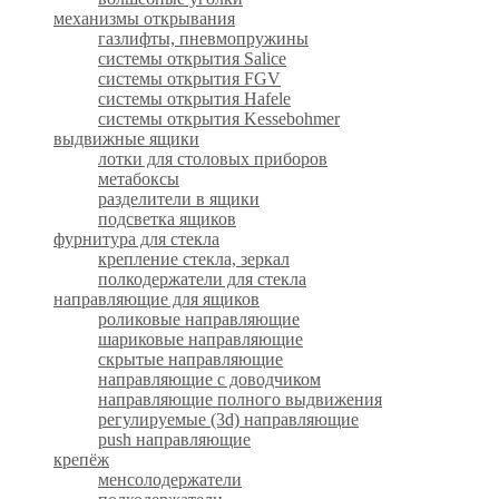
механизмы открывания
газлифты, пневмопружины
системы открытия Salice
системы открытия FGV
системы открытия Hafele
системы открытия Kessebohmer
выдвижные ящики
лотки для столовых приборов
метабоксы
разделители в ящики
подсветка ящиков
фурнитура для стекла
крепление стекла, зеркал
полкодержатели для стекла
направляющие для ящиков
роликовые направляющие
шариковые направляющие
скрытые направляющие
направляющие с доводчиком
направляющие полного выдвижения
регулируемые (3d) направляющие
push направляющие
крепёж
менсолодержатели