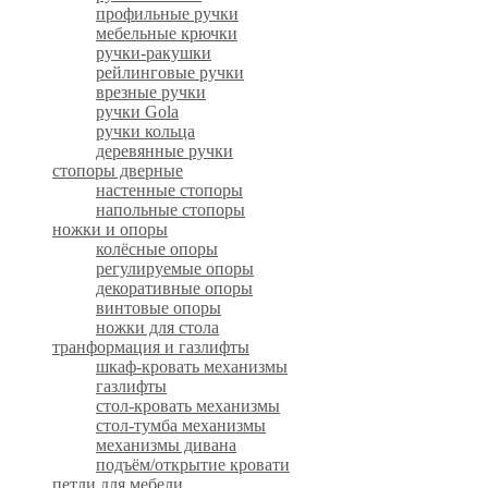
профильные ручки
мебельные крючки
ручки-ракушки
рейлинговые ручки
врезные ручки
ручки Gola
ручки кольца
деревянные ручки
стопоры дверные
настенные стопоры
напольные стопоры
ножки и опоры
колёсные опоры
регулируемые опоры
декоративные опоры
винтовые опоры
ножки для стола
транформация и газлифты
шкаф-кровать механизмы
газлифты
стол-кровать механизмы
стол-тумба механизмы
механизмы дивана
подъём/открытие кровати
петли для мебели