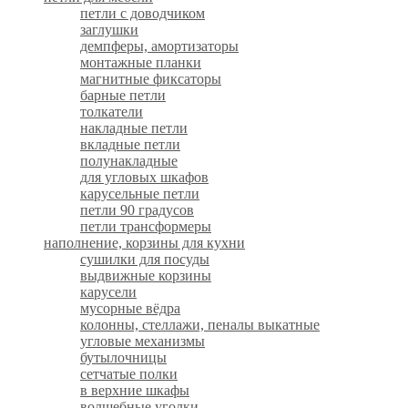
петли с доводчиком
заглушки
демпферы, амортизаторы
монтажные планки
магнитные фиксаторы
барные петли
толкатели
накладные петли
вкладные петли
полунакладные
для угловых шкафов
карусельные петли
петли 90 градусов
петли трансформеры
наполнение, корзины для кухни
сушилки для посуды
выдвижные корзины
карусели
мусорные вёдра
колонны, стеллажи, пеналы выкатные
угловые механизмы
бутылочницы
сетчатые полки
в верхние шкафы
волшебные уголки