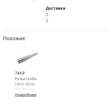
Доставка
Похожие
744 ₽
Ручка-скоба
Libra, Хром,
32/130 мм,
Модерн,
подробнее
Bosetti-
Marella,
Италия