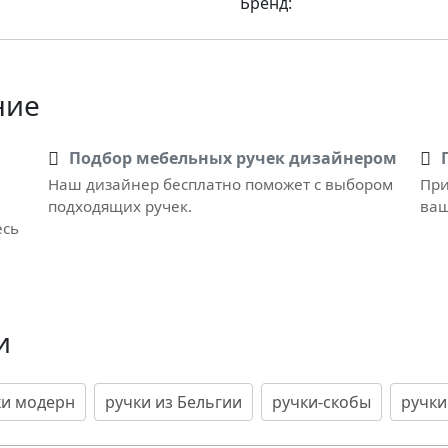
Бренд:
ние
Подбор мебельных ручек дизайнером
Наш дизайнер бесплатно поможет с выбором
При
подходящих ручек.
ваш
есь
и
ки модерн
ручки из Бельгии
ручки-скобы
ручки