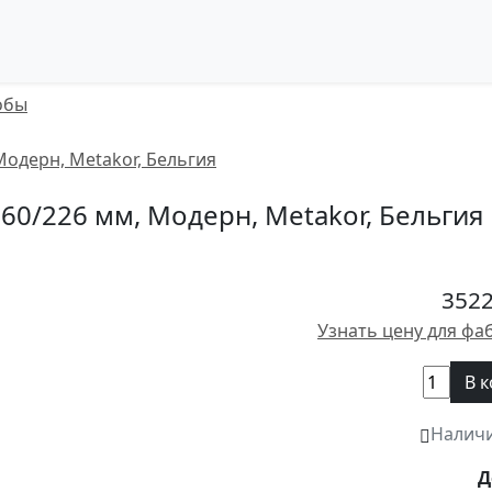
обы
160/226 мм, Модерн, Metakor, Бельгия
3522
Узнать цену для фа
В 
Налич
Д