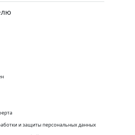
елю
ен
ферта
работки и защиты персональных данных