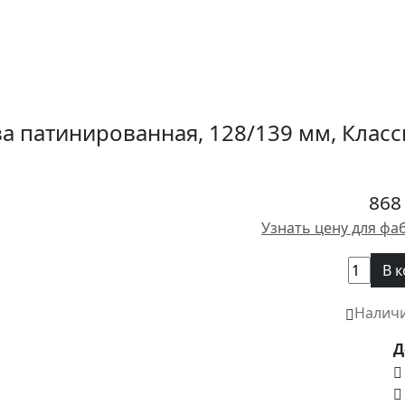
за патинированная, 128/139 мм, Клас
868
Узнать цену для фа
В 
Налич
Д