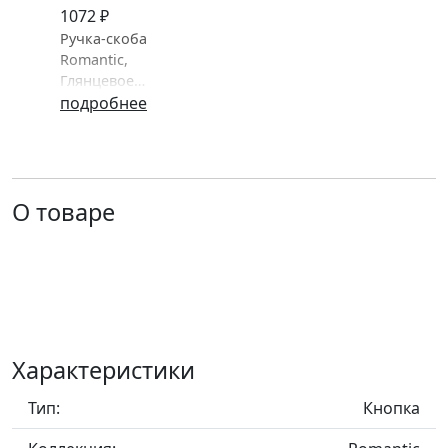
1072 ₽
Ручка-скоба
Romantic,
Глянцевое
олово,
подробнее
128/143 мм,
Классика,
Metakor,
Бельгия
О товаре
Характеристики
Тип:
Кнопка