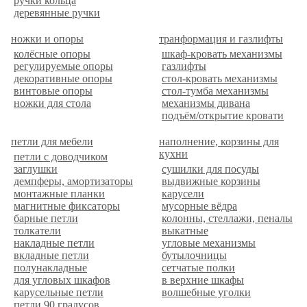
ручки кольца
деревянные ручки
ножки и опоры
транформация и газлифты
колёсные опоры
шкаф-кровать механизмы
регулируемые опоры
газлифты
декоративные опоры
стол-кровать механизмы
винтовые опоры
стол-тумба механизмы
ножки для стола
механизмы дивана
подъём/открытие кровати
петли для мебели
наполнение, корзины для
кухни
петли с доводчиком
заглушки
сушилки для посуды
демпферы, амортизаторы
выдвижные корзины
монтажные планки
карусели
магнитные фиксаторы
мусорные вёдра
барные петли
колонны, стеллажи, пеналы
толкатели
выкатные
накладные петли
угловые механизмы
вкладные петли
бутылочницы
полунакладные
сетчатые полки
для угловых шкафов
в верхние шкафы
карусельные петли
волшебные уголки
петли 90 градусов