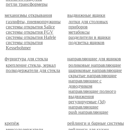
петли трансформеры
механизмы открывания
выдвижные ящики
газлифты, пневмопружины
лотки для столовых
системы открытия Salice
приборов
системы открытия FGV
метабоксы
системы открытия Hafele
разделители в ящики
системы открытия
подсветка ящиков
Kessebohmer
фурнитура для стекла
направляющие для ящиков
крепление стекла, зеркал
роликовые направляющие
полкодержатели для стекла
шариковые направляющие
скрытые направляющие
направляющие с
доводчиком
направляющие полного
выдвижения
регулируемые (3d)
направляющие
push направляющие
крепёж
рейлинги и барные системы
менсолодержатели
рейлинги для кухни