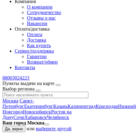
Компания
О компании
Сотрудничество
Отзывы о нас
Вакансии
Оплата/доставка
Оплата
Доставка
Как купить
Сервис/поддержка
Гарантии
Возврат/обмен
Контакты
88003024223
Пункты выдачи на карте
Выбор региона
Москва
Санкт-
Петербург
Екатеринбург
Казань
Калининград
Краснодар
Нижний
Новгород
Новосибирск
Ростов на
Дону
Сочи
Хабаровск
Челябинск
Ваш город Москва
или
выберите другой
Да, верно