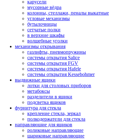
карусели
мусорные вёдра
колонны, стеллажи, пеналы выкатные
угловые механизмы
бутылочницы
сетчатые полки
в верхние шкафы
волшебные уголки
механизмы открывания
газлифты, пневмопружины
системы открытия Salice
системы открытия FGV
системы открытия Hafele
системы открытия Kessebohmer
выдвижные ящики
лотки для столовых приборов
метабоксы
разделители в ящики
подсветка ящиков
фурнитура для стекла
крепление стекла, зеркал
полкодержатели для стекла
направляющие для ящиков
роликовые направляющие
шариковые направляющие