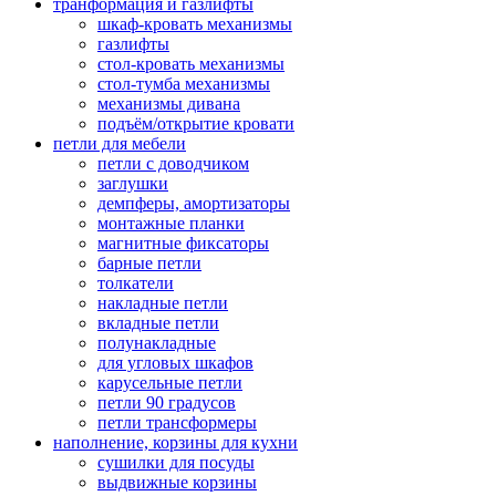
транформация и газлифты
шкаф-кровать механизмы
газлифты
стол-кровать механизмы
стол-тумба механизмы
механизмы дивана
подъём/открытие кровати
петли для мебели
петли с доводчиком
заглушки
демпферы, амортизаторы
монтажные планки
магнитные фиксаторы
барные петли
толкатели
накладные петли
вкладные петли
полунакладные
для угловых шкафов
карусельные петли
петли 90 градусов
петли трансформеры
наполнение, корзины для кухни
сушилки для посуды
выдвижные корзины