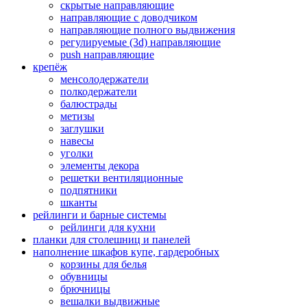
скрытые направляющие
направляющие с доводчиком
направляющие полного выдвижения
регулируемые (3d) направляющие
push направляющие
крепёж
менсолодержатели
полкодержатели
балюстрады
метизы
заглушки
навесы
уголки
элементы декора
решетки вентиляционные
подпятники
шканты
рейлинги и барные системы
рейлинги для кухни
планки для столешниц и панелей
наполнение шкафов купе, гардеробных
корзины для белья
обувницы
брючницы
вешалки выдвижные