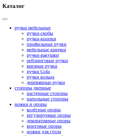
Каталог
ручки мебельные
ручки-скобы
ручки-кнопки
профильные ручки
мебельные крючки
ручки-ракушки
рейлинговые ручки
врезные ручки
ручки Gola
ручки кольца
деревянные ручки
стопоры дверные
настенные стопоры
напольные стопоры
ножки и опоры
колёсные опоры
регулируемые опоры
декоративные опоры
винтовые опоры
ножки для стола